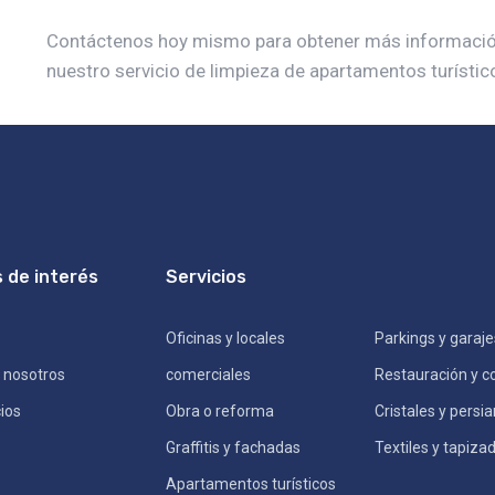
Contáctenos hoy mismo para obtener más información
nuestro servicio de limpieza de apartamentos turístic
s de interés
Servicios
Oficinas y locales
Parkings y garaje
 nosotros
comerciales
Restauración y c
ios
Obra o reforma
Cristales y persi
Graffitis y fachadas
Textiles y tapiza
Apartamentos turísticos