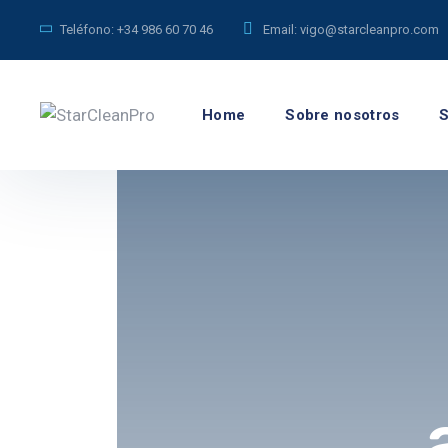
Teléfono:
+34 986 60 70 46
Email:
vigo@starcleanpro.com
Home
Sobre nosotros
S