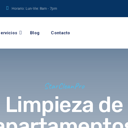
Horario: Lun-Vie:
8am - 7pm
ervicios
Blog
Contacto
StarCleanPro
Limpieza de
apartamento