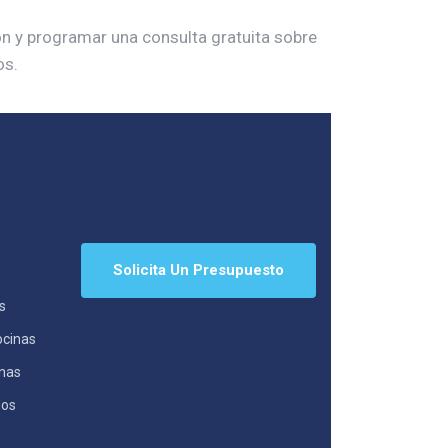
 y programar una consulta gratuita sobre
os.
Solicita Un Presupuesto
s
ocinas
anas
dos