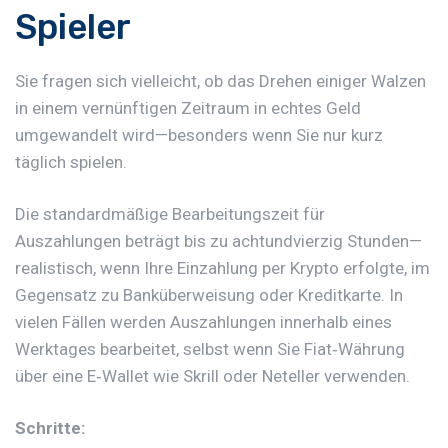
Spieler
Sie fragen sich vielleicht, ob das Drehen einiger Walzen
in einem vernünftigen Zeitraum in echtes Geld
umgewandelt wird—besonders wenn Sie nur kurz
täglich spielen.
Die standardmäßige Bearbeitungszeit für
Auszahlungen beträgt bis zu achtundvierzig Stunden—
realistisch, wenn Ihre Einzahlung per Krypto erfolgte, im
Gegensatz zu Banküberweisung oder Kreditkarte. In
vielen Fällen werden Auszahlungen innerhalb eines
Werktages bearbeitet, selbst wenn Sie Fiat‑Währung
über eine E‑Wallet wie Skrill oder Neteller verwenden.
Schritte: