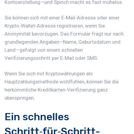
Kontoerstellung—und Spinch macht es fast mühelos.
Sie können sich mit einer E‑Mail-Adresse oder einer
Krypto‑Wallet‑Adresse registrieren, wenn Sie
Anonymität bevorzugen. Das Formular fragt nur nach
grundlegenden Angaben—Name, Geburtsdatum und
Land—gefolgt von einem schnellen
Verifizierungsschritt per E‑Mail oder SMS.
Wenn Sie sich mit Kryptowährungen als
Hauptzahlungsmethode wohlfühlen, können Sie die
herkömmliche Kreditkarten‑Verifizierung ganz
überspringen.
Ein schnelles
Schritt‑für‑Schritt-