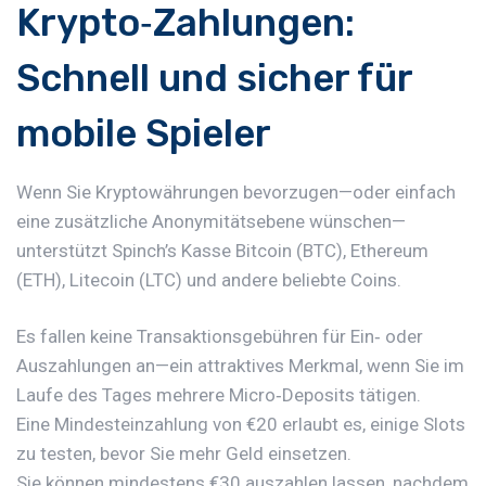
Krypto‑Zahlungen:
Schnell und sicher für
mobile Spieler
Wenn Sie Kryptowährungen bevorzugen—oder einfach
eine zusätzliche Anonymitätsebene wünschen—
unterstützt Spinch’s Kasse Bitcoin (BTC), Ethereum
(ETH), Litecoin (LTC) und andere beliebte Coins.
Es fallen keine Transaktionsgebühren für Ein‑ oder
Auszahlungen an—ein attraktives Merkmal, wenn Sie im
Laufe des Tages mehrere Micro‑Deposits tätigen.
Eine Mindesteinzahlung von €20 erlaubt es, einige Slots
zu testen, bevor Sie mehr Geld einsetzen.
Sie können mindestens €30 auszahlen lassen, nachdem