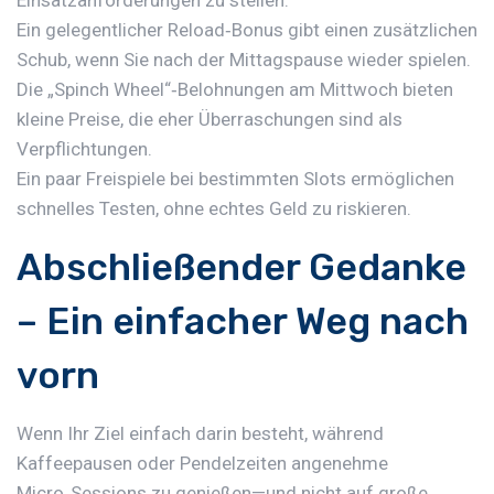
Einsatzanforderungen zu stellen.
Ein gelegentlicher Reload‑Bonus gibt einen zusätzlichen
Schub, wenn Sie nach der Mittagspause wieder spielen.
Die „Spinch Wheel“‑Belohnungen am Mittwoch bieten
kleine Preise, die eher Überraschungen sind als
Verpflichtungen.
Ein paar Freispiele bei bestimmten Slots ermöglichen
schnelles Testen, ohne echtes Geld zu riskieren.
Abschließender Gedanke
– Ein einfacher Weg nach
vorn
Wenn Ihr Ziel einfach darin besteht, während
Kaffeepausen oder Pendelzeiten angenehme
Micro‑Sessions zu genießen—und nicht auf große