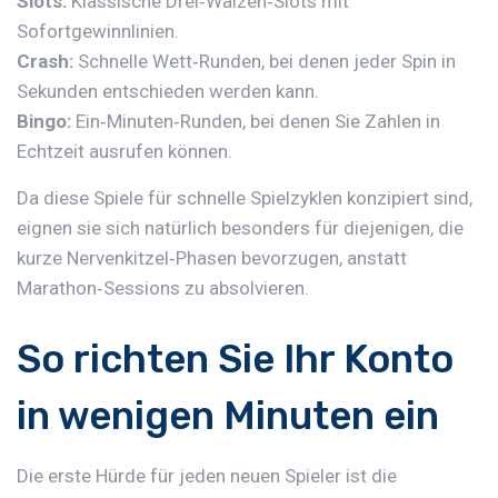
Slots:
Klassische Drei‑Walzen‑Slots mit
Sofortgewinnlinien.
Crash:
Schnelle Wett‑Runden, bei denen jeder Spin in
Sekunden entschieden werden kann.
Bingo:
Ein‑Minuten‑Runden, bei denen Sie Zahlen in
Echtzeit ausrufen können.
Da diese Spiele für schnelle Spielzyklen konzipiert sind,
eignen sie sich natürlich besonders für diejenigen, die
kurze Nervenkitzel‑Phasen bevorzugen, anstatt
Marathon‑Sessions zu absolvieren.
So richten Sie Ihr Konto
in wenigen Minuten ein
Die erste Hürde für jeden neuen Spieler ist die