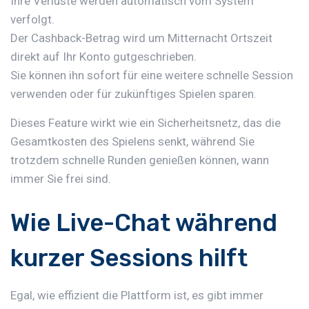
Ihre Verluste werden automatisch vom System
verfolgt.
Der Cashback-Betrag wird um Mitternacht Ortszeit
direkt auf Ihr Konto gutgeschrieben.
Sie können ihn sofort für eine weitere schnelle Session
verwenden oder für zukünftiges Spielen sparen.
Dieses Feature wirkt wie ein Sicherheitsnetz, das die
Gesamtkosten des Spielens senkt, während Sie
trotzdem schnelle Runden genießen können, wann
immer Sie frei sind.
Wie Live-Chat während
kurzer Sessions hilft
Egal, wie effizient die Plattform ist, es gibt immer