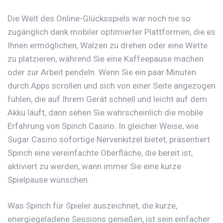
Die Welt des Online-Glücksspiels war noch nie so
zugänglich dank mobiler optimierter Plattformen, die es
Ihnen ermöglichen, Walzen zu drehen oder eine Wette
zu platzieren, während Sie eine Kaffeepause machen
oder zur Arbeit pendeln. Wenn Sie ein paar Minuten
durch Apps scrollen und sich von einer Seite angezogen
fühlen, die auf Ihrem Gerät schnell und leicht auf dem
Akku läuft, dann sehen Sie wahrscheinlich die mobile
Erfahrung von Spinch Casino. In gleicher Weise, wie
Sugar Casino sofortige Nervenkitzel bietet, präsentiert
Spinch eine vereinfachte Oberfläche, die bereit ist,
aktiviert zu werden, wann immer Sie eine kurze
Spielpause wünschen.
Was Spinch für Spieler auszeichnet, die kurze,
energiegeladene Sessions genießen, ist sein einfacher