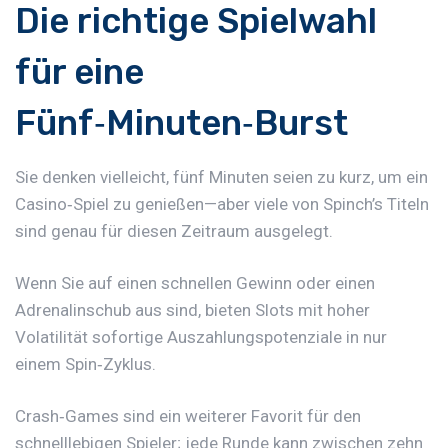
Die richtige Spielwahl
für eine
Fünf‑Minuten‑Burst
Sie denken vielleicht, fünf Minuten seien zu kurz, um ein
Casino‑Spiel zu genießen—aber viele von Spinch’s Titeln
sind genau für diesen Zeitraum ausgelegt.
Wenn Sie auf einen schnellen Gewinn oder einen
Adrenalinschub aus sind, bieten Slots mit hoher
Volatilität sofortige Auszahlungspotenziale in nur
einem Spin‑Zyklus.
Crash‑Games sind ein weiterer Favorit für den
schnelllebigen Spieler; jede Runde kann zwischen zehn