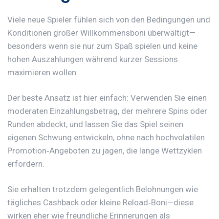
Viele neue Spieler fühlen sich von den Bedingungen und
Konditionen großer Willkommensboni überwältigt—
besonders wenn sie nur zum Spaß spielen und keine
hohen Auszahlungen während kurzer Sessions
maximieren wollen.
Der beste Ansatz ist hier einfach: Verwenden Sie einen
moderaten Einzahlungsbetrag, der mehrere Spins oder
Runden abdeckt, und lassen Sie das Spiel seinen
eigenen Schwung entwickeln, ohne nach hochvolatilen
Promotion‑Angeboten zu jagen, die lange Wettzyklen
erfordern.
Sie erhalten trotzdem gelegentlich Belohnungen wie
tägliches Cashback oder kleine Reload‑Boni—diese
wirken eher wie freundliche Erinnerungen als