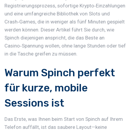
Registrierungsprozess, sofortige Krypto‑Einzahlungen
und eine umfangreiche Bibliothek von Slots und
Crash‑Games, die in weniger als fünf Minuten gespielt
werden können. Dieser Artikel führt Sie durch, wie
Spinch diejenigen anspricht, die das Beste an
Casino‑Spannung wollen, ohne lange Stunden oder tief
in die Tasche greifen zu müssen.
Warum Spinch perfekt
für kurze, mobile
Sessions ist
Das Erste, was Ihnen beim Start von Spinch auf Ihrem
Telefon auffällt, ist das saubere Layout—keine