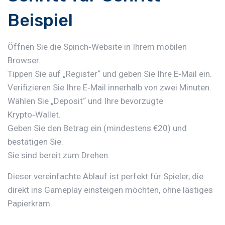
Beispiel
Öffnen Sie die Spinch‑Website in Ihrem mobilen
Browser.
Tippen Sie auf „Register“ und geben Sie Ihre E‑Mail ein.
Verifizieren Sie Ihre E‑Mail innerhalb von zwei Minuten.
Wählen Sie „Deposit“ und Ihre bevorzugte
Krypto‑Wallet.
Geben Sie den Betrag ein (mindestens €20) und
bestätigen Sie.
Sie sind bereit zum Drehen.
Dieser vereinfachte Ablauf ist perfekt für Spieler, die
direkt ins Gameplay einsteigen möchten, ohne lästiges
Papierkram.