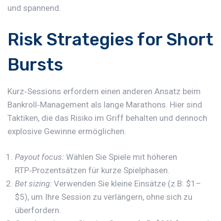
und spannend.
Risk Strategies for Short
Bursts
Kurz‑Sessions erfordern einen anderen Ansatz beim
Bankroll‑Management als lange Marathons. Hier sind
Taktiken, die das Risiko im Griff behalten und dennoch
explosive Gewinne ermöglichen.
Payout focus:
Wählen Sie Spiele mit höheren
RTP‑Prozentsätzen für kurze Spielphasen.
Bet sizing:
Verwenden Sie kleine Einsätze (z.B. $1–
$5), um Ihre Session zu verlängern, ohne sich zu
überfordern.