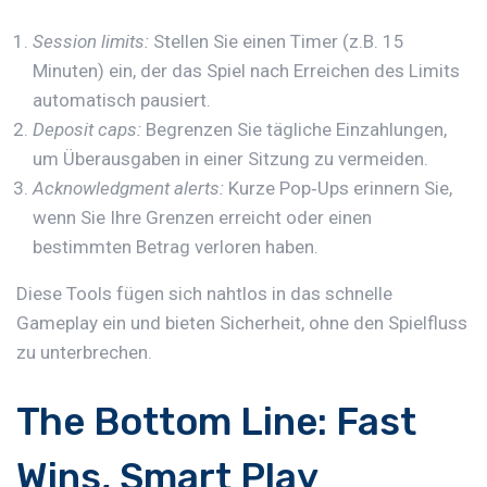
Session limits:
Stellen Sie einen Timer (z.B. 15
Minuten) ein, der das Spiel nach Erreichen des Limits
automatisch pausiert.
Deposit caps:
Begrenzen Sie tägliche Einzahlungen,
um Überausgaben in einer Sitzung zu vermeiden.
Acknowledgment alerts:
Kurze Pop‑Ups erinnern Sie,
wenn Sie Ihre Grenzen erreicht oder einen
bestimmten Betrag verloren haben.
Diese Tools fügen sich nahtlos in das schnelle
Gameplay ein und bieten Sicherheit, ohne den Spielfluss
zu unterbrechen.
The Bottom Line: Fast
Wins, Smart Play