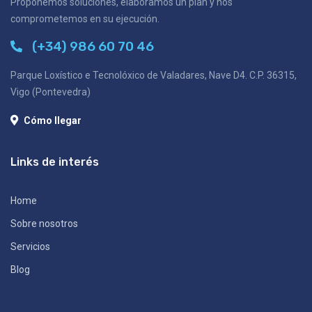
Proponemos soluciones, elaboramos un plan y nos
comprometemos en su ejecución.
(+34) 986 60 70 46
Parque Loxístico e Tecnolóxico de Valadares, Nave D4. C.P. 36315,
Vigo (Pontevedra)
Cómo llegar
Links de interés
Home
Sobre nosotros
Servicios
Blog