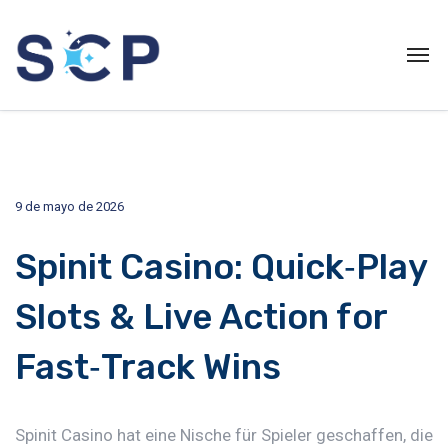
9 de mayo de 2026
Spinit Casino: Quick‑Play
Slots & Live Action for
Fast‑Track Wins
Spinit Casino hat eine Nische für Spieler geschaffen, die