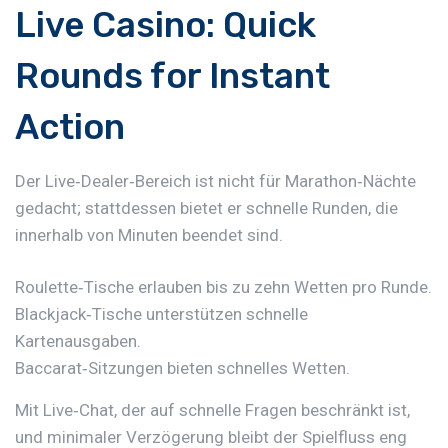
Live Casino: Quick
Rounds for Instant
Action
Der Live‑Dealer‑Bereich ist nicht für Marathon‑Nächte
gedacht; stattdessen bietet er schnelle Runden, die
innerhalb von Minuten beendet sind.
Roulette‑Tische erlauben bis zu zehn Wetten pro Runde.
Blackjack‑Tische unterstützen schnelle
Kartenausgaben.
Baccarat‑Sitzungen bieten schnelles Wetten.
Mit Live‑Chat, der auf schnelle Fragen beschränkt ist,
und minimaler Verzögerung bleibt der Spielfluss eng