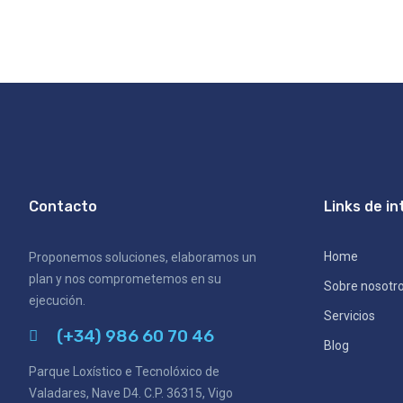
Contacto
Links de in
Home
Proponemos soluciones, elaboramos un
plan y nos comprometemos en su
Sobre nosotr
ejecución.
Servicios
(+34) 986 60 70 46
Blog
Parque Loxístico e Tecnolóxico de
Valadares, Nave D4. C.P. 36315, Vigo