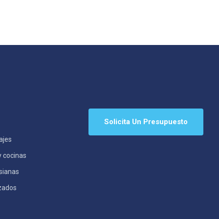
Solicita Un Presupuesto
ajes
y cocinas
rsianas
izados