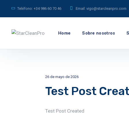
Teléfono:
+34 986 60 70 46
Email:
vigo@starcleanpro.com
Home
Sobre nosotros
S
26 de mayo de 2026
Test Post Crea
Test Post Created