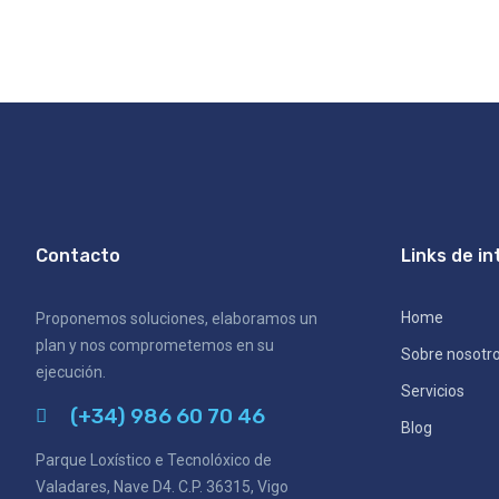
Contacto
Links de in
Home
Proponemos soluciones, elaboramos un
plan y nos comprometemos en su
Sobre nosotr
ejecución.
Servicios
(+34) 986 60 70 46
Blog
Parque Loxístico e Tecnolóxico de
Valadares, Nave D4. C.P. 36315, Vigo