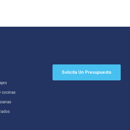
Solicita Un Presupuesto
ajes
y cocinas
rsianas
izados