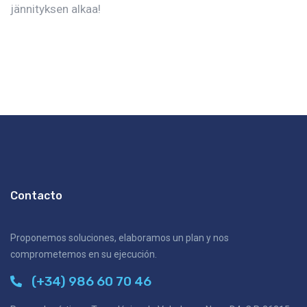
jännityksen alkaa!
Contacto
Proponemos soluciones, elaboramos un plan y nos
comprometemos en su ejecución.
(+34) 986 60 70 46