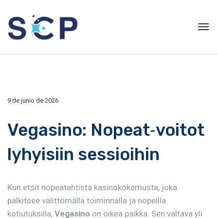
9 de junio de 2026
Vegasino: Nopeat‑voitot
lyhyisiin sessioihin
Kun etsit nopeatahtista kasinokokemusta, joka
palkitsee välittömällä toiminnalla ja nopeilla
kotiutuksilla,
Vegasino
on oikea paikka. Sen valtava yli