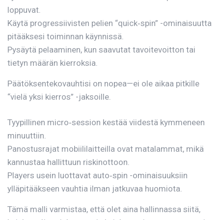
loppuvat.
Käytä progressiivisten pelien “quick‑spin” -ominaisuutta
pitääksesi toiminnan käynnissä.
Pysäytä pelaaminen, kun saavutat tavoitevoitton tai
tietyn määrän kierroksia.
Päätöksentekovauhtisi on nopea—ei ole aikaa pitkille
“vielä yksi kierros” -jaksoille.
Tyypillinen micro‑session kestää viidestä kymmeneen
minuuttiin.
Panostusrajat mobiililaitteilla ovat matalammat, mikä
kannustaa hallittuun riskinottoon.
Players usein luottavat auto‑spin -ominaisuuksiin
ylläpitääkseen vauhtia ilman jatkuvaa huomiota.
Tämä malli varmistaa, että olet aina hallinnassa siitä,