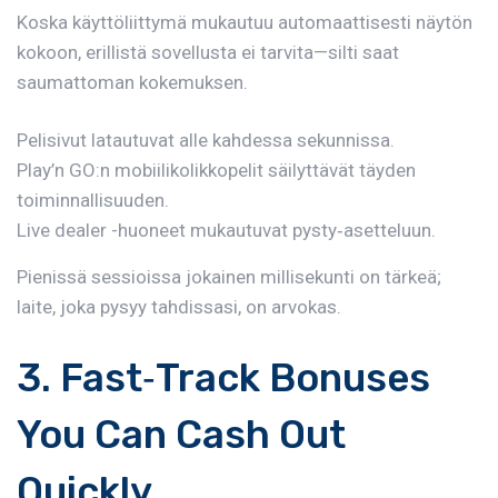
Koska käyttöliittymä mukautuu automaattisesti näytön
kokoon, erillistä sovellusta ei tarvita—silti saat
saumattoman kokemuksen.
Pelisivut latautuvat alle kahdessa sekunnissa.
Play’n GO:n mobiilikolikkopelit säilyttävät täyden
toiminnallisuuden.
Live dealer -huoneet mukautuvat pysty‑asetteluun.
Pienissä sessioissa jokainen millisekunti on tärkeä;
laite, joka pysyy tahdissasi, on arvokas.
3. Fast‑Track Bonuses
You Can Cash Out
Quickly