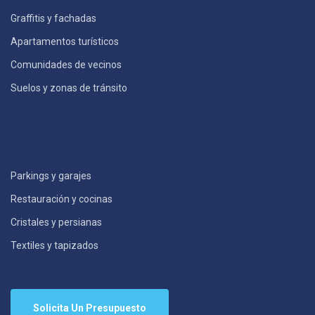
Graffitis y fachadas
Apartamentos turísticos
Comunidades de vecinos
Suelos y zonas de tránsito
Parkings y garajes
Restauración y cocinas
Cristales y persianas
Textiles y tapizados
Solicita Un Presupuesto