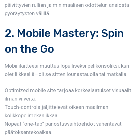
päivittyvien rullien ja minimaalisen odottelun ansiosta
pyöräytysten välillä.
2. Mobile Mastery: Spin
on the Go
Mobiililaitteesi muuttuu lopulliseksi pelikonsoliksi, kun
olet liikkeellä—oli se sitten lounastauolla tai matkalla.
Optimized mobile site tarjoaa korkealaatuiset visuaalit
ilman viiveitä.
Touch-controls jäljittelevät oikean maailman
kolikkopelimekaniikkaa.
Nopeat “one‑tap” panostusvaihtoehdot vähentävät
päätöksentekoaikaa.