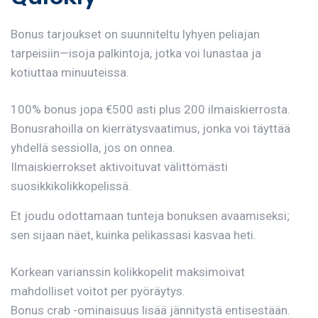
Bonus tarjoukset on suunniteltu lyhyen peliajan
tarpeisiin—isoja palkintoja, jotka voi lunastaa ja
kotiuttaa minuuteissa.
100% bonus jopa €500 asti plus 200 ilmaiskierrosta.
Bonusrahoilla on kierrätysvaatimus, jonka voi täyttää
yhdellä sessiolla, jos on onnea.
Ilmaiskierrokset aktivoituvat välittömästi
suosikkikolikkopelissä.
Et joudu odottamaan tunteja bonuksen avaamiseksi;
sen sijaan näet, kuinka pelikassasi kasvaa heti.
Korkean varianssin kolikkopelit maksimoivat
mahdolliset voitot per pyöräytys.
Bonus crab -ominaisuus lisää jännitystä entisestään.