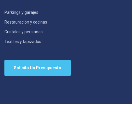
Parkings y garajes
Restauración y cocinas
Cristales y persianas
Textiles y tapizados
Solicita Un Presupuesto
© 2023 StarCleanPro. Todos los derechos reservados.
Aviso Legal
Política de cookies
Política de privacidad