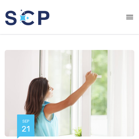
SEP
21